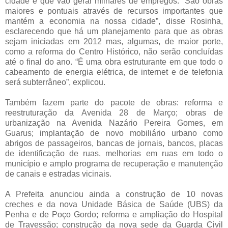
cidade e que vão gerar milhares de empregos. “São obras
maiores e pontuais através de recursos importantes que
mantém a economia na nossa cidade”, disse Rosinha,
esclarecendo que há um planejamento para que as obras
sejam iniciadas em 2012 mas, algumas, de maior porte,
como a reforma do Centro Histórico, não serão concluídas
até o final do ano. “É uma obra estruturante em que todo o
cabeamento de energia elétrica, de internet e de telefonia
será subterrâneo”, explicou.
Também fazem parte do pacote de obras: reforma e
reestruturação da Avenida 28 de Março; obras de
urbanização na Avenida Nazário Pereira Gomes, em
Guarus; implantação de novo mobiliário urbano como
abrigos de passageiros, bancas de jornais, bancos, placas
de identificação de ruas, melhorias em ruas em todo o
município e amplo programa de recuperação e manutenção
de canais e estradas vicinais.
A Prefeita anunciou ainda a construção de 10 novas
creches e da nova Unidade Básica de Saúde (UBS) da
Penha e de Poço Gordo; reforma e ampliação do Hospital
de Travessão; construção da nova sede da Guarda Civil