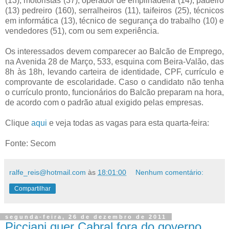
(13), motoristas (37), operador de empilhadeira (14), padeiro
(13) pedreiro (160), serralheiros (11), taifeiros (25), técnicos
em informática (13), técnico de segurança do trabalho (10) e
vendedores (51), com ou sem experiência.
Os interessados devem comparecer ao Balcão de Emprego,
na Avenida 28 de Março, 533, esquina com Beira-Valão, das
8h às 18h, levando carteira de identidade, CPF, currículo e
comprovante de escolaridade. Caso o candidato não tenha
o currículo pronto, funcionários do Balcão preparam na hora,
de acordo com o padrão atual exigido pelas empresas.
Clique
aqui
e veja todas as vagas para esta quarta-feira:
Fonte: Secom
ralfe_reis@hotmail.com
às
18:01:00
Nenhum comentário:
Compartilhar
segunda-feira, 26 de dezembro de 2011
Picciani quer Cabral fora do governo