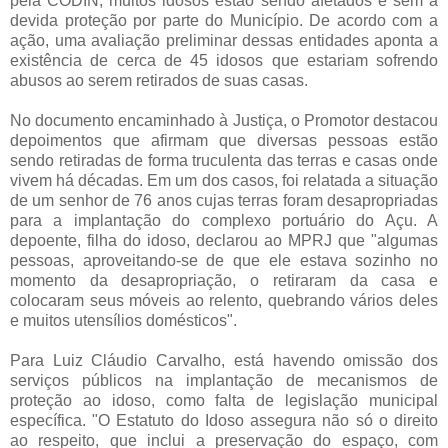
pela CODIN, muitos idosos estão sendo afetados e sem a
devida proteção por parte do Município. De acordo com a
ação, uma avaliação preliminar dessas entidades aponta a
existência de cerca de 45 idosos que estariam sofrendo
abusos ao serem retirados de suas casas.
No documento encaminhado à Justiça, o Promotor destacou
depoimentos que afirmam que diversas pessoas estão
sendo retiradas de forma truculenta das terras e casas onde
vivem há décadas. Em um dos casos, foi relatada a situação
de um senhor de 76 anos cujas terras foram desapropriadas
para a implantação do complexo portuário do Açu. A
depoente, filha do idoso, declarou ao MPRJ que "algumas
pessoas, aproveitando-se de que ele estava sozinho no
momento da desapropriação, o retiraram da casa e
colocaram seus móveis ao relento, quebrando vários deles
e muitos utensílios domésticos".
Para Luiz Cláudio Carvalho, está havendo omissão dos
serviços públicos na implantação de mecanismos de
proteção ao idoso, como falta de legislação municipal
específica. "O Estatuto do Idoso assegura não só o direito
ao respeito, que inclui a preservação do espaço, com