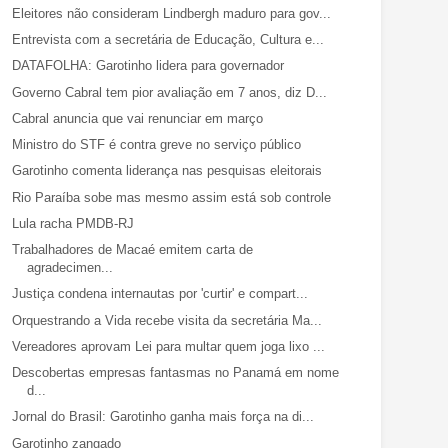
Eleitores não consideram Lindbergh maduro para gov...
Entrevista com a secretária de Educação, Cultura e...
DATAFOLHA: Garotinho lidera para governador
Governo Cabral tem pior avaliação em 7 anos, diz D...
Cabral anuncia que vai renunciar em março
Ministro do STF é contra greve no serviço público
Garotinho comenta liderança nas pesquisas eleitorais
Rio Paraíba sobe mas mesmo assim está sob controle
Lula racha PMDB-RJ
Trabalhadores de Macaé emitem carta de
agradecimen...
Justiça condena internautas por 'curtir' e compart...
Orquestrando a Vida recebe visita da secretária Ma...
Vereadores aprovam Lei para multar quem joga lixo ...
Descobertas empresas fantasmas no Panamá em nome
d...
Jornal do Brasil: Garotinho ganha mais força na di...
Garotinho zangado