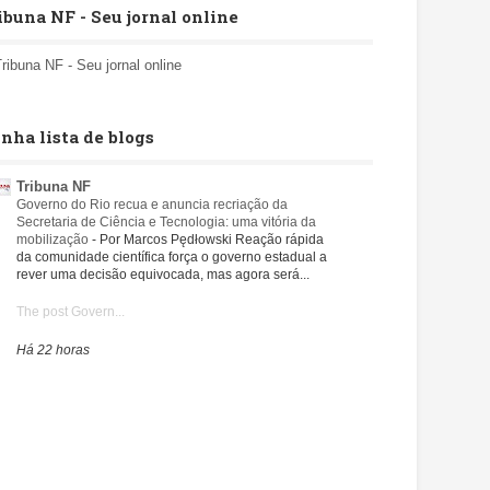
ibuna NF - Seu jornal online
Tribuna NF - Seu jornal online
nha lista de blogs
Tribuna NF
Governo do Rio recua e anuncia recriação da
Secretaria de Ciência e Tecnologia: uma vitória da
mobilização
-
Por Marcos Pędłowski Reação rápida
da comunidade científica força o governo estadual a
rever uma decisão equivocada, mas agora será...
The post Govern...
Há 22 horas