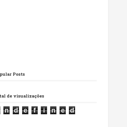
pular Posts
tal de visualizações
n
d
e
f
i
n
e
d