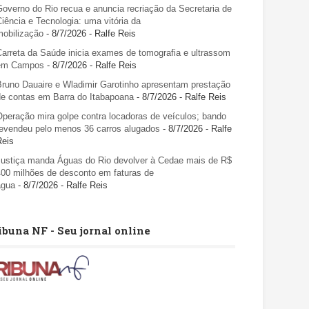
Governo do Rio recua e anuncia recriação da Secretaria de
Ciência e Tecnologia: uma vitória da
mobilização
- 8/7/2026
- Ralfe Reis
Carreta da Saúde inicia exames de tomografia e ultrassom
em Campos
- 8/7/2026
- Ralfe Reis
Bruno Dauaire e Wladimir Garotinho apresentam prestação
de contas em Barra do Itabapoana
- 8/7/2026
- Ralfe Reis
Operação mira golpe contra locadoras de veículos; bando
revendeu pelo menos 36 carros alugados
- 8/7/2026
- Ralfe
Reis
Justiça manda Águas do Rio devolver à Cedae mais de R$
400 milhões de desconto em faturas de
água
- 8/7/2026
- Ralfe Reis
ibuna NF - Seu jornal online